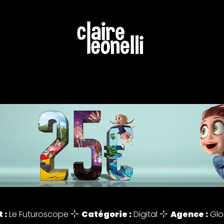
⊹
⊹
 :
Catégorie :
Agence :
Le Futuroscope
Digital
Glor